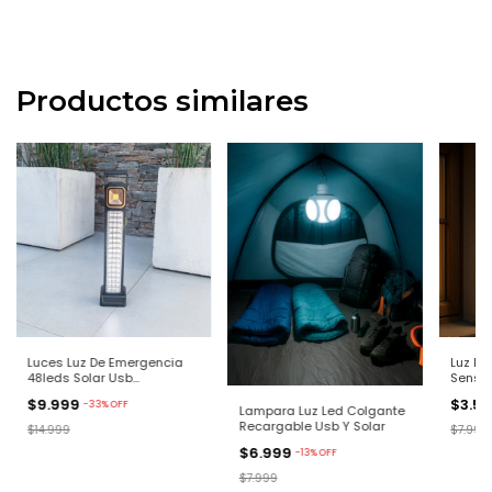
Productos similares
Luces Luz De Emergencia
Luz Led
48leds Solar Usb
Sensor
Blanca/calido
Farol
$9.999
$3.5
-
33
%
OFF
Lampara Luz Led Colgante
Recargable Usb Y Solar
$14.999
$7.999
$6.999
-
13
%
OFF
$7.999