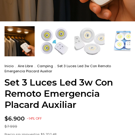
Inicio
.
Aire Libre
.
Camping
.
Set 3 Luces Led 3w Con Remoto
Emergencia Placard Auxiliar
Set 3 Luces Led 3w Con
Remoto Emergencia
Placard Auxiliar
$6.900
-
14
%
OFF
$7.999
Precio sin impuestos
$5.702,48