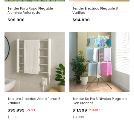
Tender Para Ropa Plegable
Tender Electrico Plegable 8
Aluminio Reforzado
Varillas
$99.900
$94.990
Toallero Electrico Acero Pared 5
Tender De Pie 3 Niveles Plegable
Varillas
Con Broches
$99.999
$11.999
-
7
%
OFF
-
20
%
OFF
$106.990
$14.999