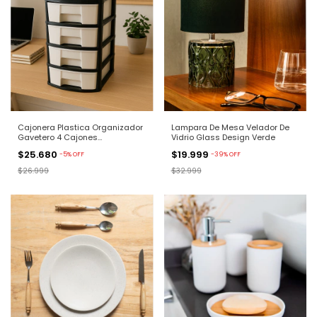
Cajonera Plastica Organizador
Lampara De Mesa Velador De
Gavetero 4 Cajones
Vidrio Glass Design Verde
Rectangular
$25.680
$19.999
-
5
%
OFF
-
39
%
OFF
$26.999
$32.999