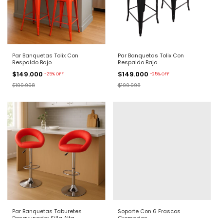
Par Banquetas Tolix Con
Par Banquetas Tolix Con
Respaldo Bajo
Respaldo Bajo
$149.000
$149.000
-
25
%
OFF
-
25
%
OFF
$199.998
$199.998
Par Banquetas Taburetes
Soporte Con 6 Frascos
Desayunador Silla Alta
Cromados