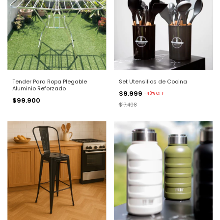
Tender Para Ropa Plegable
Set Utensilios de Cocina
Aluminio Reforzado
$9.999
-
43
%
OFF
$99.900
$17.408