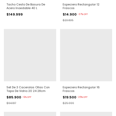
Tacho Cesto De Basura De
Especiero Rectangular 12
Acero Inoxidable 40 L
Frascos
$149.999
$14.900
-
37
%
OFF
$23.835
Set De 3 Cacerolas Ollas Con
Especiero Rectangular 16
Tapa De Vidrio 20 24 28cm
Frascos
$85.900
$19.500
-
9
%
OFF
-
25
%
OFF
$94.187
$25.999