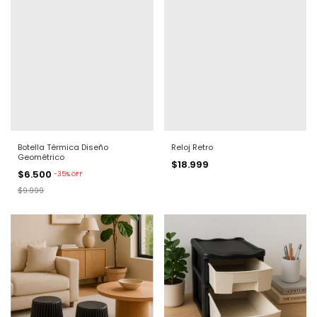
Botella Térmica Diseño
Reloj Retro
Geométrico
$18.999
$6.500
-
35
%
OFF
$9.999