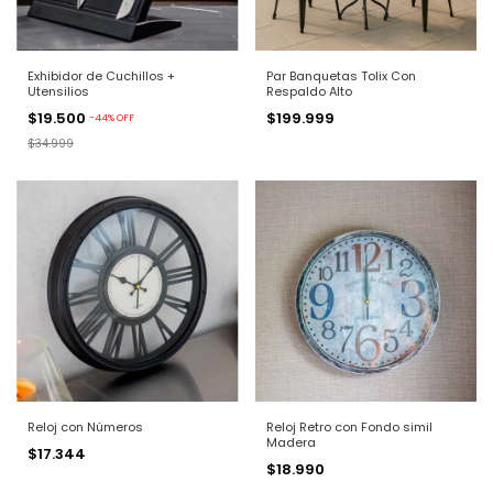
Exhibidor de Cuchillos +
Par Banquetas Tolix Con
Utensilios
Respaldo Alto
$19.500
$199.999
-
44
%
OFF
$34.999
Reloj con Números
Reloj Retro con Fondo simil
Madera
$17.344
$18.990