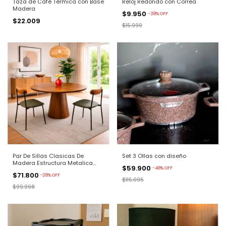
Taza de Café Térmica con Base
Reloj Redondo con Correa
Madera
$9.950
-
38
%
OFF
$22.009
$15.999
Par De Sillas Clasicas De
Set 3 Ollas con diseño
Madera Estructura Metalica
$59.900
-
48
%
OFF
Negra
$71.800
-
28
%
OFF
$115.095
$99.998