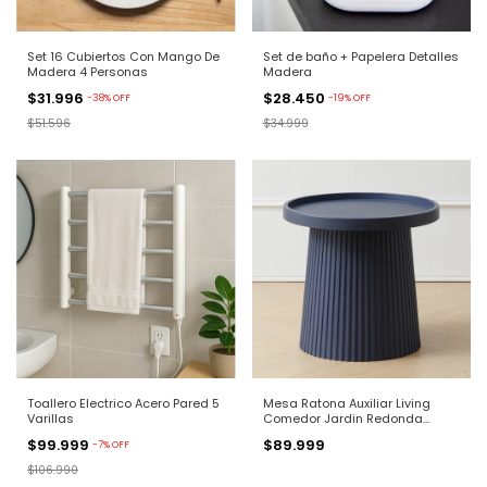
Set 16 Cubiertos Con Mango De
Set de baño + Papelera Detalles
Madera 4 Personas
Madera
$31.996
$28.450
-
38
%
OFF
-
19
%
OFF
$51.596
$34.999
Toallero Electrico Acero Pared 5
Mesa Ratona Auxiliar Living
Varillas
Comedor Jardin Redonda
50cm
$99.999
$89.999
-
7
%
OFF
$106.990