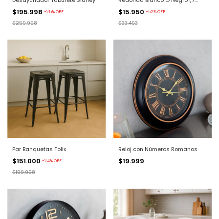
Piezas)
$195.998
$15.950
-
25
%
OFF
-
52
%
OFF
$259.998
$33.493
Par Banquetas Tolix
Reloj con Números Romanos
$151.000
$19.999
-
24
%
OFF
$199.998