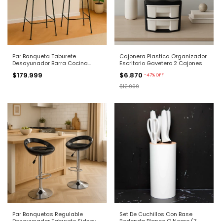
Par Banqueta Taburete
Cajonera Plastica Organizador
Desayunador Barra Cocina
Escritorio Gavetero 2 Cajones
Berlin
$179.999
$6.870
-
47
%
OFF
$12.999
Par Banquetas Regulable
Set De Cuchillos Con Base
Desayunador Taburete Sidney
Redonda Blanco O Negro (7