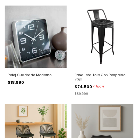
Reloj Cuadrado Moderno
Banqueta Tolix Con Respaldo
Bajo
$18.990
$74.500
-
17
%
OFF
$89.999