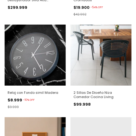
European Premium
$299.999
$19.900
-
54
%
OFF
$42.992
Reloj con Fondo simil Madera
2 Sillas De Diseño Niza
Comedor Cocina Living
$8.999
-
10
%
OFF
$99.998
$9.999