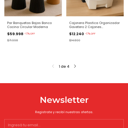
Par Banquetas Bajas Banco
Cajonera Plastica Organizador
Cocina Circular Moderna
Gavetero 2 Cajones
Rectangular
$59.998
$12.240
-
17
%
OFF
-
17
%
OFF
$71.998
$14.800
1
de
4
Newsletter
Registrate y recibí nuestras ofertas.