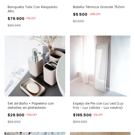
Banqueta Tolix Con Respaldo
Botella Térmica Grande 750ml
Alto
$5.500
-
45
%
OFF
$79.900
-
11
%
OFF
$9.999
$89.999
Set de Baño + Papelera con
Espejo de Pie con Luz Led (Luz
detalles en platedado
fría - Luz cálida - Luz neutra)
$29.900
$195.500
-
19
%
OFF
-
2
%
OFF
$36.999
$199.999