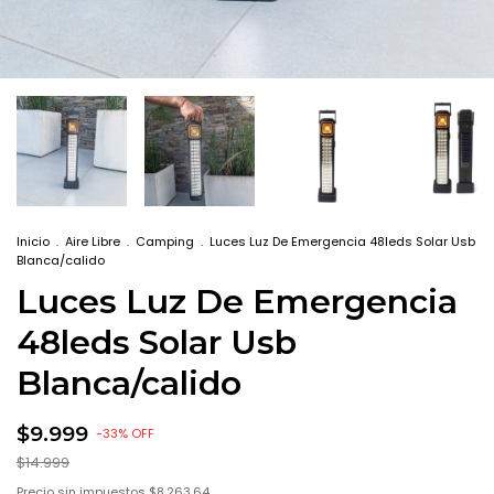
Inicio
.
Aire Libre
.
Camping
.
Luces Luz De Emergencia 48leds Solar Usb
Blanca/calido
Luces Luz De Emergencia
48leds Solar Usb
Blanca/calido
$9.999
-
33
%
OFF
$14.999
Precio sin impuestos
$8.263,64