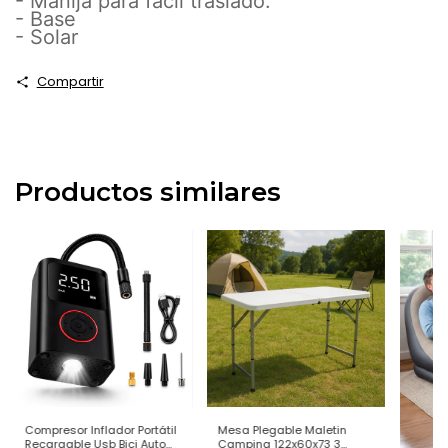
- Manija para fácil traslado.
- Base
- Solar
Compartir
Productos similares
Compresor Inflador Portátil
Mesa Plegable Maletin
Recargable Usb Bici Auto
Camping 122x60x73 3