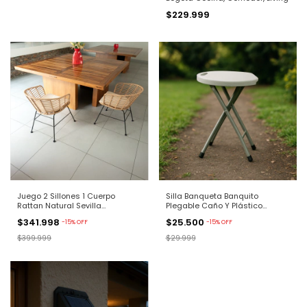
$229.999
Juego 2 Sillones 1 Cuerpo
Silla Banqueta Banquito
Rattan Natural Sevilla
Plegable Caño Y Plástico
C/almohadon
Texturada
$341.998
$25.500
-
15
%
OFF
-
15
%
OFF
$399.999
$29.999