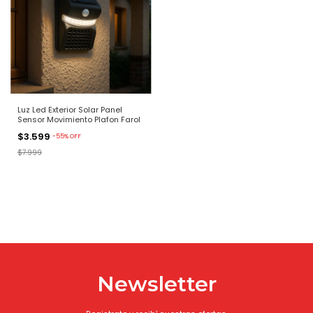
Luz Led Exterior Solar Panel
Sensor Movimiento Plafon Farol
$3.599
-
55
%
OFF
$7.999
Newsletter