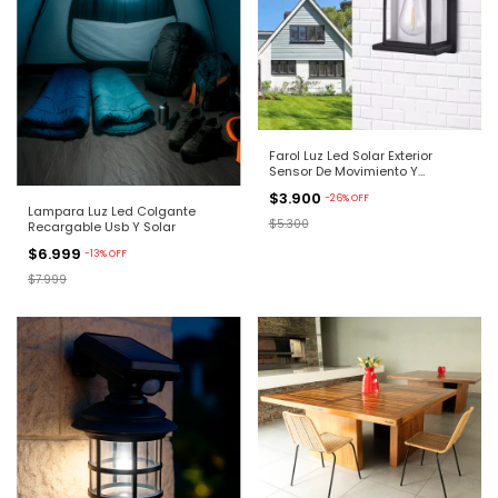
Farol Luz Led Solar Exterior
Sensor De Movimiento Y
Lampara
$3.900
-
26
%
OFF
Lampara Luz Led Colgante
$5.300
Recargable Usb Y Solar
$6.999
-
13
%
OFF
$7.999