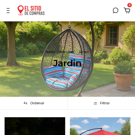
0
Inicio
.
Aire Libre
.
Jardin
Jardin
Ordenar
Filtrar