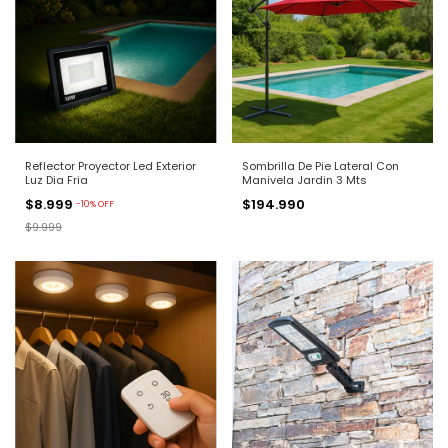
Reflector Proyector Led Exterior
Sombrilla De Pie Lateral Con
Luz Dia Fria
Manivela Jardin 3 Mts
$8.999
$194.990
-
10
%
OFF
$9.999