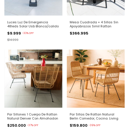
Luces Luz De Emergencia
Mesa Cuadrada + 4 Sillas Sin
48leds Solar Usb Blanca/calido
Apoyabrazos Simil Rattan
$9.999
$366.995
-
33
%
OFF
$14.999
Par Sillones 1 Cuerpo De Rattan
Par Sillas De Rattan Natural
Natural Denver Con Almohadon
Berlin Comedor, Cocina. Living
$250.000
$159.800
-
37
%
OFF
-
39
%
OFF