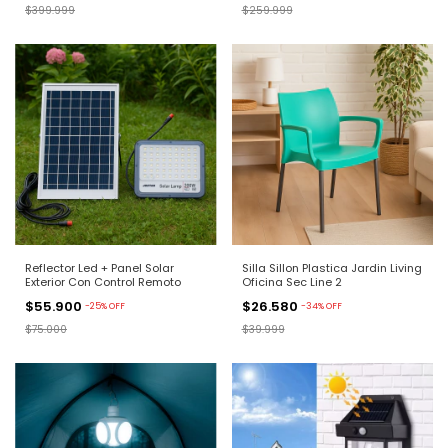
$399.999
$259.999
Reflector Led + Panel Solar
Silla Sillon Plastica Jardin Living
Exterior Con Control Remoto
Oficina Sec Line 2
$55.900
$26.580
-
25
%
OFF
-
34
%
OFF
$75.000
$39.999