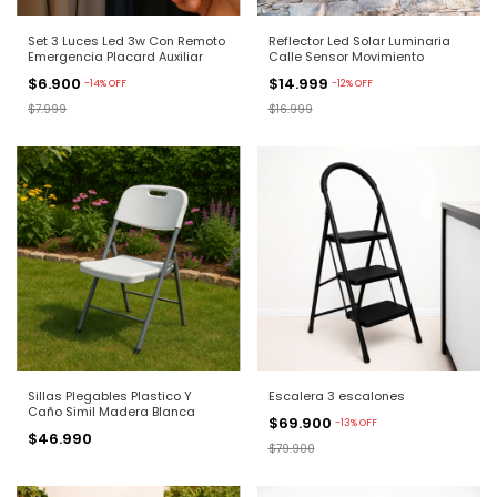
Set 3 Luces Led 3w Con Remoto
Reflector Led Solar Luminaria
Emergencia Placard Auxiliar
Calle Sensor Movimiento
$6.900
$14.999
-
14
%
OFF
-
12
%
OFF
$7.999
$16.999
Sillas Plegables Plastico Y
Escalera 3 escalones
Caño Simil Madera Blanca
$69.900
-
13
%
OFF
$46.990
$79.900