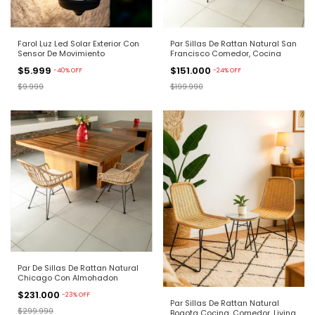
Farol Luz Led Solar Exterior Con
Par Sillas De Rattan Natural San
Sensor De Movimiento
Francisco Comedor, Cocina
$5.999
$151.000
-
40
%
OFF
-
24
%
OFF
$9.999
$199.990
Par De Sillas De Rattan Natural
Chicago Con Almohadon
$231.000
-
23
%
OFF
Par Sillas De Rattan Natural
$299.990
Bogota Cocina, Comedor, Living