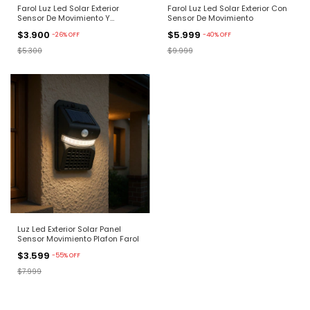
Farol Luz Led Solar Exterior
Farol Luz Led Solar Exterior Con
Sensor De Movimiento Y
Sensor De Movimiento
Lampara
$3.900
$5.999
-
26
%
OFF
-
40
%
OFF
$5.300
$9.999
Luz Led Exterior Solar Panel
Sensor Movimiento Plafon Farol
$3.599
-
55
%
OFF
$7.999