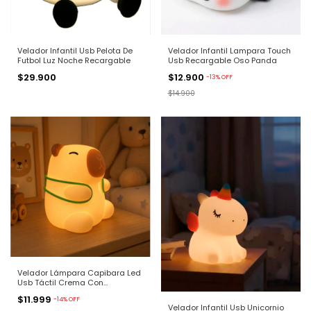
Velador Infantil Usb Pelota De
Velador Infantil Lampara Touch
Futbol Luz Noche Recargable
Usb Recargable Oso Panda
$29.900
$12.900
-
13
%
OFF
$14.900
Velador Lámpara Capibara Led
Usb Táctil Crema Con
Accesorios
$11.999
-
14
%
OFF
Velador Infantil Usb Unicornio