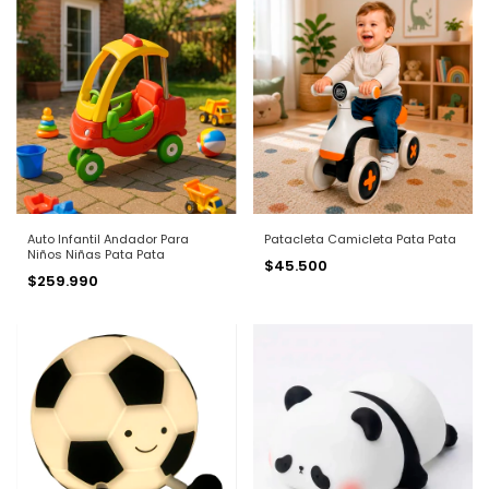
Auto Infantil Andador Para
Patacleta Camicleta Pata Pata
Niños Niñas Pata Pata
$45.500
$259.990