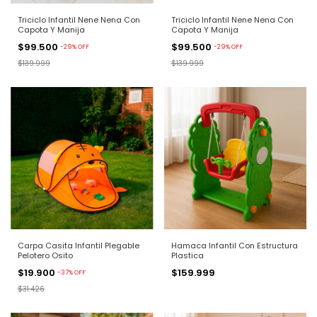
Triciclo Infantil Nene Nena Con
Triciclo Infantil Nene Nena Con
Capota Y Manija
Capota Y Manija
$99.500
$99.500
-
29
%
OFF
-
29
%
OFF
$139.999
$139.999
Carpa Casita Infantil Plegable
Hamaca Infantil Con Estructura
Pelotero Osito
Plastica
$19.900
$159.999
-
37
%
OFF
$31.426