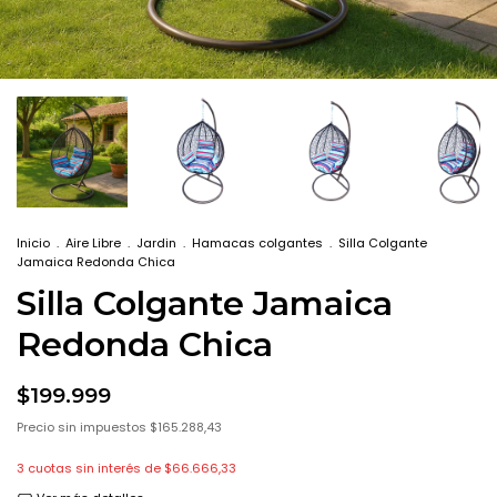
Inicio
.
Aire Libre
.
Jardin
.
Hamacas colgantes
.
Silla Colgante
Jamaica Redonda Chica
Silla Colgante Jamaica
Redonda Chica
$199.999
Precio sin impuestos
$165.288,43
3
cuotas sin interés de
$66.666,33