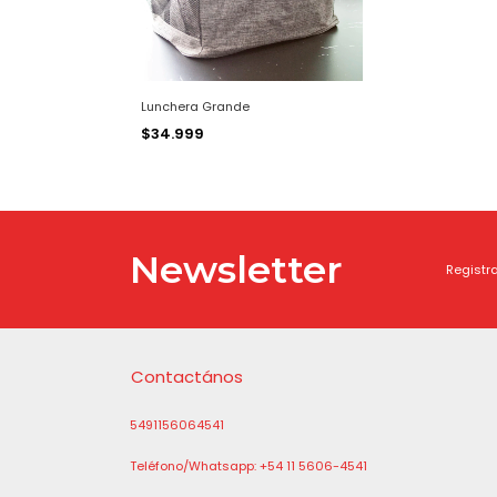
Lunchera Grande
$34.999
Newsletter
Registra
Contactános
5491156064541
Teléfono/Whatsapp: +54 11 5606-4541