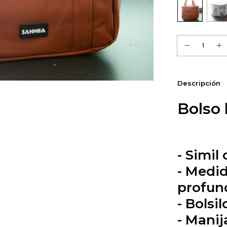
Descripción
Bolso 
- Simil
- Medi
profun
- Bolsi
- Manij