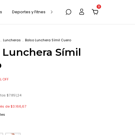
0
os
Deportes y Fitness
Marroquinería
Mascotas
.
Luncheras
.
Bolso Lunchera Símil Cuero
 Lunchera Símil
o
%
OFF
stos
$7.851,24
rés de
$3.166,67
les