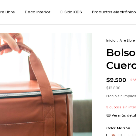
ire Libre
Deco interior
El Sitio KIDS
Productos electrónic
Inicio
.
Aire Libre
Bolso
Cuer
$9.500
-
26
$12.890
Precio sin impue
3
cuotas sin inte
Ver más detal
Color:
Marrón